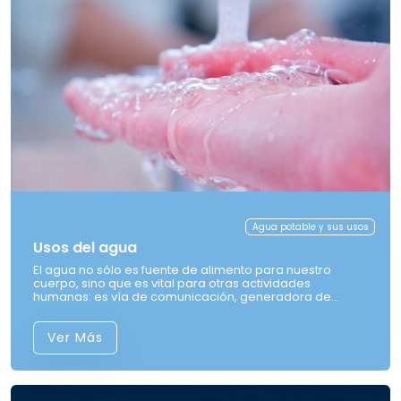
Agua potable y sus usos
Usos del agua
El agua no sólo es fuente de alimento para nuestro
cuerpo, sino que es vital para otras actividades
humanas: es vía de comunicación, generadora de
energía y muy necesaria en la agricultura y en procesos
industriales.
Ver Más