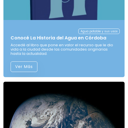
Agua potable y sus usos
Conocé La Historia del Agua en Córdoba
Accedé al libro que pone en valor el recurso que le dio
vida a la ciudad desde las comunidades originarias
hasta la actualidad.
Ver Más