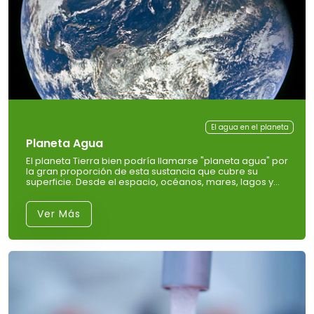
El agua en el planeta
Planeta Agua
El planeta Tierra bien podría llamarse "planeta agua" por
la gran proporción de esta sustancia que cubre su
superficie. Desde el espacio, océanos, mares, lagos y
ríos le dan a la Tierra una sorprendente coloración
azulada.
Ver Más