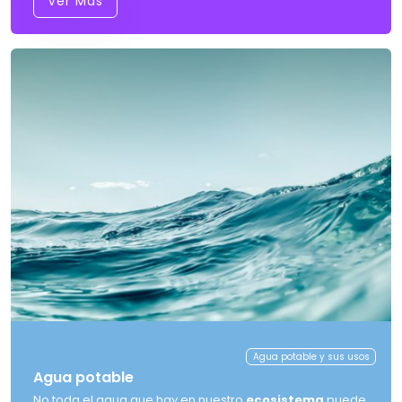
Ver Más
Agua potable y sus usos
Agua potable
No toda el agua que hay en nuestro
ecosistema
puede